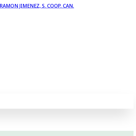
AMON JIMENEZ, S. COOP. CAN.
nfianza
. Este portal ofrece información clara sobre
plimiento de la
Ley 19/2013
y la
Ley Canaria 12/2014
,
n la
rendición de cuentas y la participación
de toda la
ión y la transparencia en Canarias.