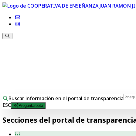
Bienvenido/a al Portal de Transparencia de la COOPE
Como cooperativa de familias, apostamos por una educa
nuestro colegio, organización y gestión de recursos. Nu
aplicables a entidades privadas que reciben ayudas púb
comunidad educativa.
COOPERATIVA DE ENSEÑANZA JUAN 
Buscar información en el portal de transparencia
ESC
Preguntar
beta
Secciones del portal de transparenci