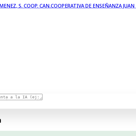
COOPERATIVA DE ENSEÑANZA JUAN R
RATIVA DE ENSEÑANZA JUAN RAMÓN JIMÉNEZ.
ción basada en la
transparencia, la participación y la co
estro compromiso se realiza de forma voluntaria y en cum
licas. Con este portal reafirmamos nuestro compromiso co
RAMÓN JIMÉNEZ: familias comprometidas con la educac
a