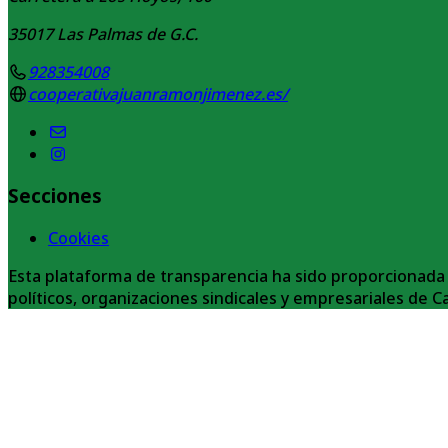
35017
Las Palmas de G.C.
928354008
cooperativajuanramonjimenez.es/
Secciones
Cookies
Esta plataforma de transparencia ha sido proporcionada 
políticos, organizaciones sindicales y empresariales de C