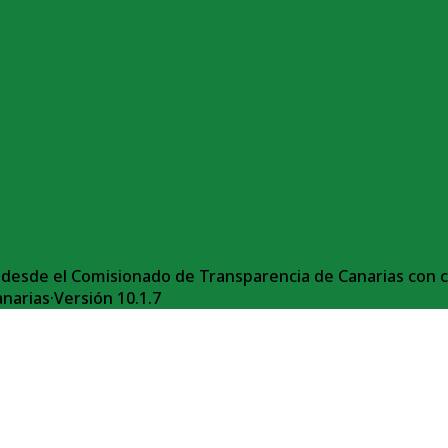
desde el Comisionado de Transparencia de Canarias con ca
anarias
·
Versión
10.1.7