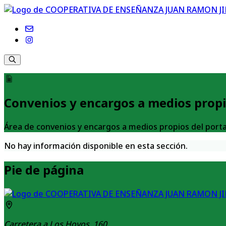
Convenios y encargos a medios prop
Área de convenios y encargos a medios propios del po
No hay información disponible en esta sección.
Pie de página
Carretera a Los Hoyos, 160